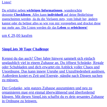
Listen!⁠
Du erhältst neben
wichtigen Informationen
, wunderschön
designte
Checklisten
. Alles kann
individuell
auf deine Bedürfnisse
zugeschnitten werden, da du die Vorlagen stets, vom Inhalt her, ändern
kannst oder du belässt alles so wie von mir vorgegeben und druckst diese
nur mehr aus. Die Listen werden dir das
Leben
so
erleichtern
!
um € 29,00 kaufen
SimpLists 30 Tage Challenge
Kennst du das auch? Über Jahre hinweg sammelt sich einfach
unglaublich viel in einem Zuhause an. Du öffnest Schränke, Regale
oder Schubladen und dich erwartet ein Anblick voller Chaos und
Unordnung. Das kann innere Unruhe und Unzufriedenheit auslösen.
Außerdem kostet es Zeit und Energie, ständig nach Dingen suchen
zu müssen.
Der Gedanke, sein ganzes Zuhause auszumisten und neu zu
organisieren mag erst einmal überwältigend und überfordernd
klingen. Mit diesen SimpLists schaffst du es dein gesamtes Zuhause
in Ordnung zu bringen.