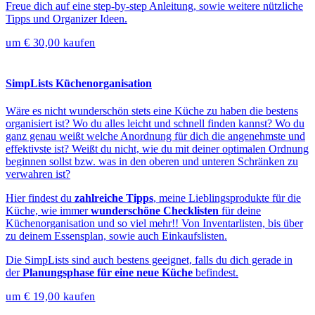
Freue dich auf eine step-by-step Anleitung, sowie weitere nützliche
Tipps und Organizer Ideen.
um € 30,00 kaufen
SimpLists Küchenorganisation
Wäre es nicht wunderschön stets eine Küche zu haben die bestens
organisiert ist? Wo du alles leicht und schnell finden kannst? Wo du
ganz genau weißt welche Anordnung für dich die angenehmste und
effektivste ist? Weißt du nicht, wie du mit deiner optimalen Ordnung
beginnen sollst bzw. was in den oberen und unteren Schränken zu
verwahren ist?
Hier findest du
zahlreiche Tipps
, meine Lieblingsprodukte für die
Küche, wie immer
wunderschöne Checklisten
für deine
Küchenorganisation und so viel mehr!! Von Inventarlisten, bis über
zu deinem Essensplan, sowie auch Einkaufslisten.
Die SimpLists sind auch bestens geeignet, falls du dich gerade in
der
Planungsphase für eine neue Küche
befindest.
um € 19,00 kaufen