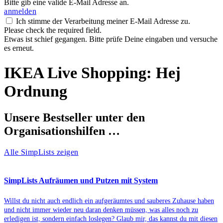
Bitte gib eine valide E-Mail Adresse an.
anmelden
Ich stimme der Verarbeitung meiner E-Mail Adresse zu.
Please check the required field.
Etwas ist schief gegangen. Bitte prüfe Deine eingaben und versuche
es erneut.
IKEA Live Shopping: Hej
Ordnung
Unsere Bestseller unter den
Organisationshilfen …
Alle SimpLists zeigen
SimpLists Aufräumen und Putzen mit System
Willst du nicht auch endlich ein aufgeräumtes und sauberes Zuhause haben
und nicht immer wieder neu daran denken müssen, was alles noch zu
erledigen ist, sondern einfach loslegen? Glaub mir, das kannst du mit diesen